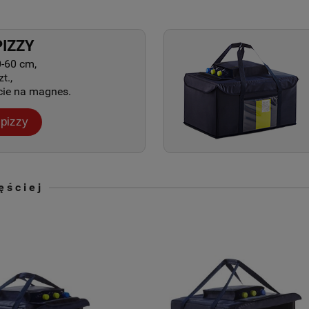
PIZZY
0-60 cm,
t.,
cie na magnes.
 pizzy
ęściej