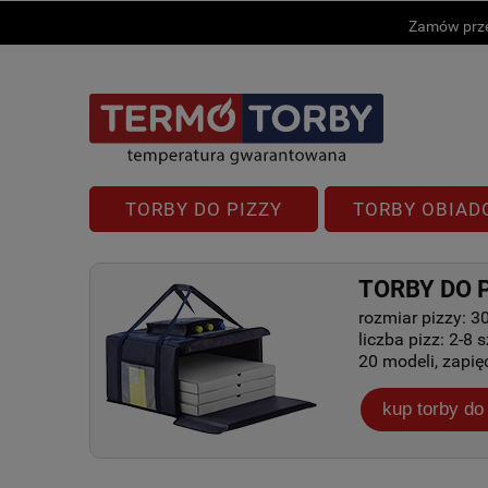
Zamów prze
TORBY DO PIZZY
TORBY OBIA
TORBY DO 
rozmiar pizzy: 3
liczba pizz: 2-8 sz
20 modeli, zapię
kup torby do