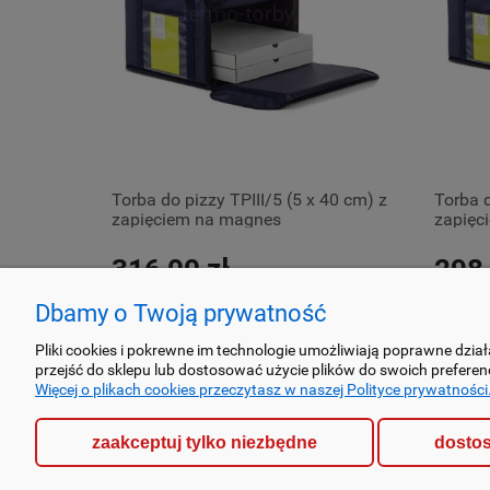
32 cm) z
Torba do pizzy TPIII/5 (5 x 40 cm) z
Torba d
zapięciem na magnes
zapięc
316,00 zł
298,
Dbamy o Twoją prywatność
Pliki cookies i pokrewne im technologie umożliwiają poprawne dzi
przejść do sklepu lub dostosować użycie plików do swoich preferenc
Więcej o plikach cookies przeczytasz w naszej Polityce prywatności
POMOC
DOSTAWA
zaakceptuj tylko niezbędne
dostos
Regulamin sklepu
Wysyłka