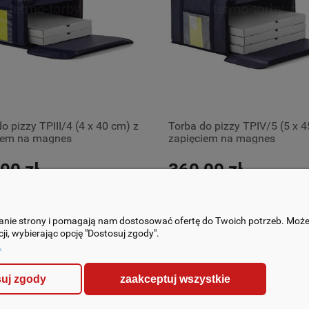
o pizzy TPIII/4 (4 x 40 cm) z
Torba do pizzy TPIV/5 (5 x 4
iem na magnes
zapięciem na magnes
00 zł
360,00 zł
ałanie strony i pomagają nam dostosować ofertę do Twoich potrzeb. Moż
ji, wybierając opcję "Dostosuj zgody".
.
 I PŁATNOŚĆ
REKLAMACJE I ZWROTY
zaakceptuj wszystkie
uj zgody
Gwarancja