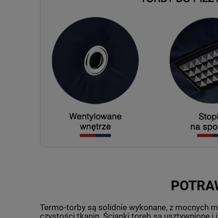
POTRA
Termo-torby są solidnie wykonane, z mocnych m
czystości tkanin. Ścianki toreb są usztywnione 