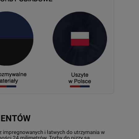
IENTÓW
z impregnowanych i łatwych do utrzymania w
bości 24 milimetrów. Torby do pizzy są