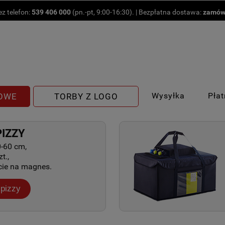
z telefon:
539 406 000
(pn.-pt, 9:00-16:30). | Bezpłatna dostawa:
zamów
Wysyłka
Pła
DOWE
TORBY Z LOGO
PIZZY
0-60 cm,
t.,
cie na magnes.
 pizzy