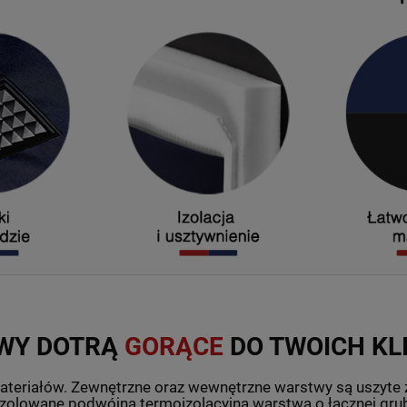
WY DOTRĄ
GORĄCE
DO TWOICH KL
ateriałów. Zewnętrzne oraz wewnętrzne warstwy są uszyte 
i izolowane podwójną termoizolacyjną warstwą o łącznej gru