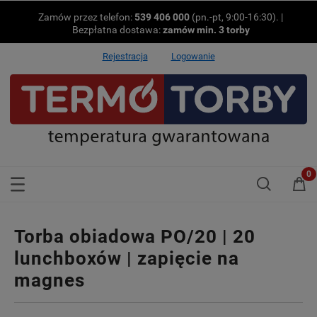
Zamów przez telefon:
539 406 000
(pn.-pt, 9:00-16:30). |
Bezpłatna dostawa:
zamów min.
3 torby
Rejestracja
Logowanie
Torba obiadowa PO/20 | 20
lunchboxów | zapięcie na
magnes